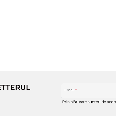
ETTERUL
Email
*
Prin alăturare sunteți de aco