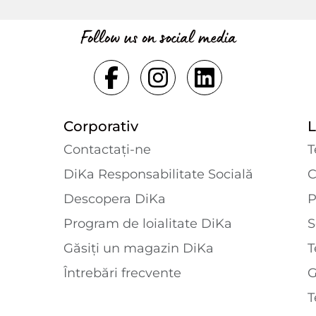
Follow us on social media
Corporativ
L
Contactaţi-ne
T
DiKa Responsabilitate Socială
C
Descopera DiKa
P
Program de loialitate DiKa
S
Găsiți un magazin DiKa
T
Întrebări frecvente
T