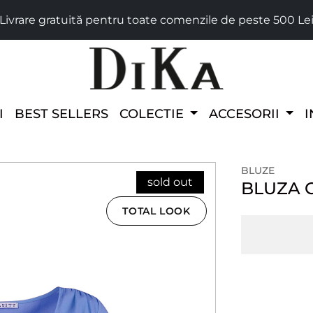
Livrare gratuită pentru toate comenzile de peste 500 Le
I
BEST SELLERS
COLECTIE
ACCESORII
I
BLUZE
sold out
BLUZA 
TOTAL LOOK