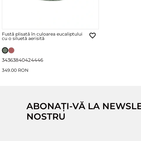
Fustă plisată în culoarea eucaliptului
cu o siluetă aerisită
34
36
38
40
42
44
46
349.00 RON
ABONAȚI-VĂ LA NEWSL
NOSTRU