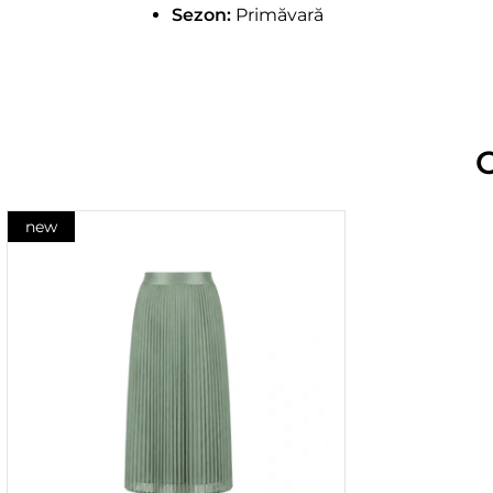
Sezon:
Primăvară
new