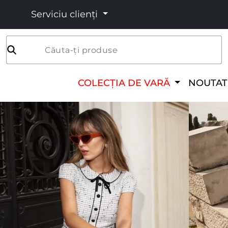
Serviciu clienți
Căuta-ți produse
COLECȚIA DE VARĂ
NOUTAT