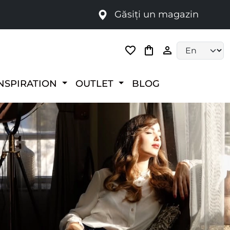
Găsiți un magazin
i
Language selec
NSPIRATION
OUTLET
BLOG