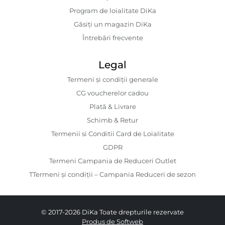
Program de loialitate DiKa
Găsiți un magazin DiKa
Întrebări frecvente
Legal
Termeni și condiții generale
CG voucherelor cadou
Plată & Livrare
Schimb & Retur
Termenii si Conditii Card de Loialitate
GDPR
Termeni Campania de Reduceri Outlet
TTermeni și condiții – Campania Reduceri de sezon
© 2017-2026 DiKa Toate drepturile rezervate
Produs de Softweb