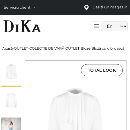
Găsiți un magazin
Serviciu clienți
Language sele
Acasă
›
OUTLET
›
COLECTIE DE VARĂ OUTLET
›
Bluze
›
Bluză cu o broască
TOTAL LOOK