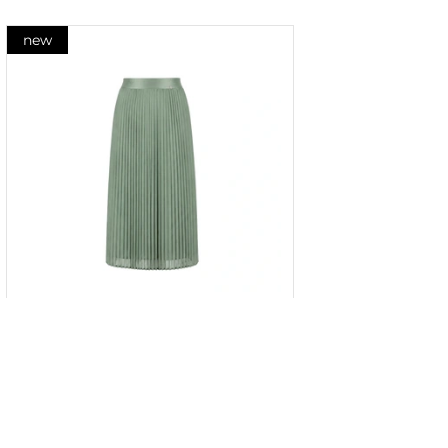
new
Fustă plisată în culoarea
eucaliptului cu o siluetă aerisită