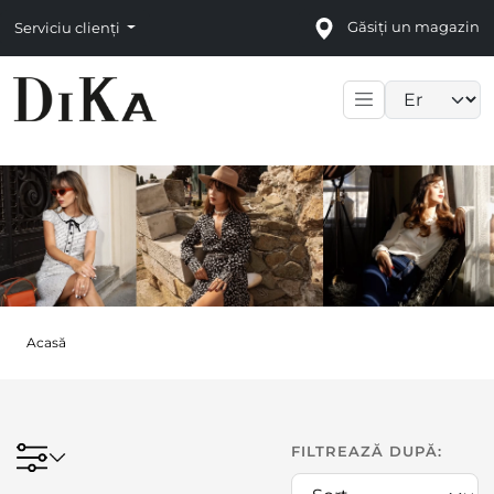
Găsiți un magazin
Serviciu clienți
Language sele
Acasă
FILTREAZĂ DUPĂ: