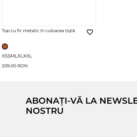
Top cu fir metalic în culoarea țiglă
XS
S
M
L
XL
XXL
209.00 RON
ABONAȚI-VĂ LA NEWSL
NOSTRU