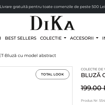
Livrare gratuită pentru toate comenzile de peste 500 Le
I
BEST SELLERS
COLECTIE
ACCESORII
I
ET
›
Bluză cu model abstract
COLECTIE DE
BLUZĂ 
TOTAL LOOK
199.00
Produs Nr: 554