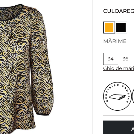
CULOARE
G
MĂRIME
34
36
Ghid de măr