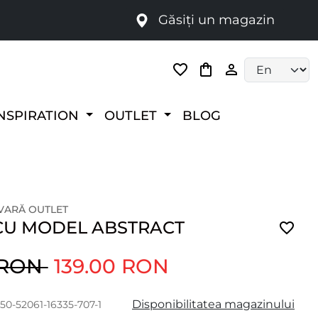
Găsiți un magazin
i
Language selec
NSPIRATION
OUTLET
BLOG
 VARĂ OUTLET
CU MODEL ABSTRACT
 RON
139.00 RON
Disponibilitatea magazinului
50-52061-16335-707-1