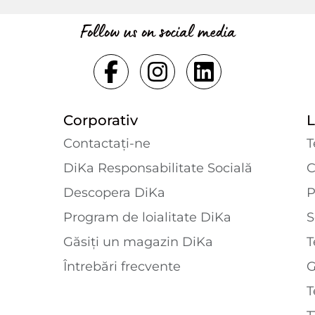
Follow us on social media
Corporativ
L
Contactaţi-ne
T
DiKa Responsabilitate Socială
C
Descopera DiKa
P
Program de loialitate DiKa
S
Găsiți un magazin DiKa
T
Întrebări frecvente
T