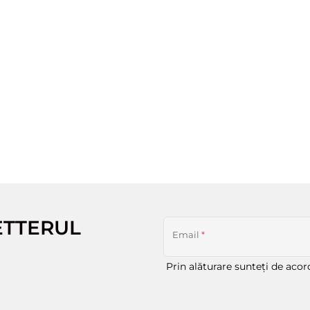
ETTERUL
Email
*
Prin alăturare sunteți de aco