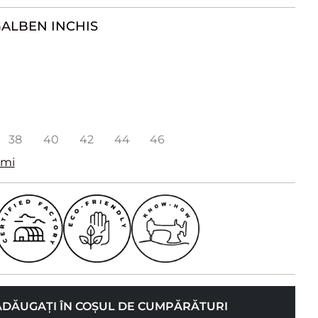
ALBEN INCHIS
38
40
42
44
46
imi
ADĂUGAȚI ÎN COȘUL DE CUMPĂRĂTURI