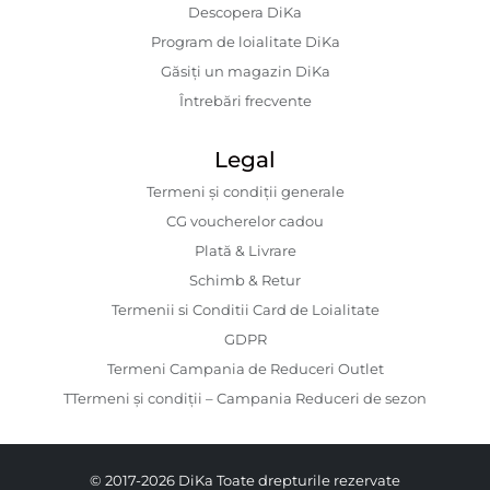
Descopera DiKa
Program de loialitate DiKa
Găsiți un magazin DiKa
Întrebări frecvente
Legal
Termeni și condiții generale
CG voucherelor cadou
Plată & Livrare
Schimb & Retur
Termenii si Conditii Card de Loialitate
GDPR
Termeni Campania de Reduceri Outlet
TTermeni și condiții – Campania Reduceri de sezon
© 2017-2026 DiKa Toate drepturile rezervate