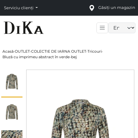
Găsiți un magazin
Serviciu clienți
Language sele
Acasă
›
OUTLET
›
COLECTIE DE IARNA OUTLET
›
Tricouri
›
Bluză cu imprimeu abstract în verde-bej