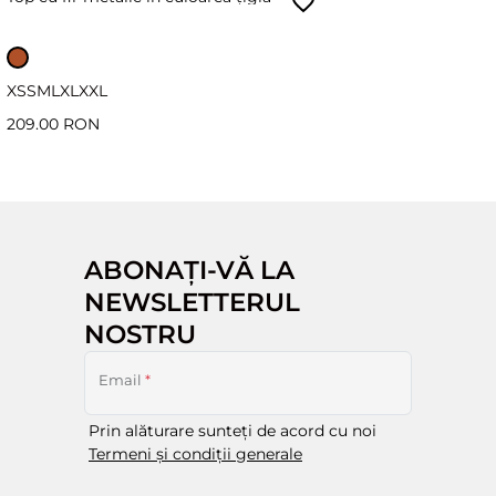
XS
S
M
L
XL
XXL
209.00 RON
ABONAȚI-VĂ LA
NEWSLETTERUL
NOSTRU
Email
*
Prin alăturare sunteți de acord cu noi
Termeni și condiții generale