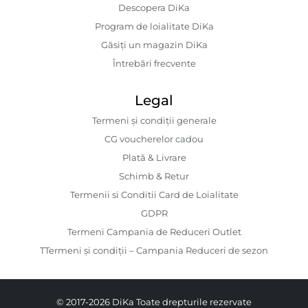
Descopera DiKa
Program de loialitate DiKa
Găsiți un magazin DiKa
Întrebări frecvente
Legal
Termeni și condiții generale
CG voucherelor cadou
Plată & Livrare
Schimb & Retur
Termenii si Conditii Card de Loialitate
GDPR
Termeni Campania de Reduceri Outlet
TTermeni și condiții – Campania Reduceri de sezon
© 2017-2026 DiKa Toate drepturile rezervate