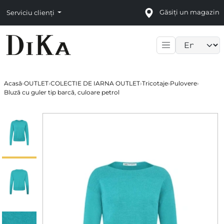
Găsiți un magazin
Serviciu clienți
Language sele
Acasă
›
OUTLET
›
COLECTIE DE IARNA OUTLET
›
Tricotaje
›
Pulovere
›
Bluză cu guler tip barcă, culoare petrol