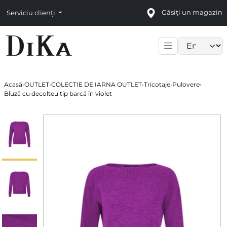
Găsiți un magazin
Serviciu clienți
Language sele
Acasă
›
OUTLET
›
COLECTIE DE IARNA OUTLET
›
Tricotaje
›
Pulovere
›
Bluză cu decolteu tip barcă în violet