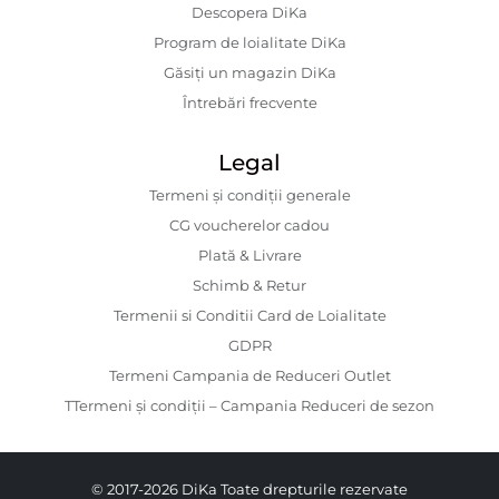
Descopera DiKa
Program de loialitate DiKa
Găsiți un magazin DiKa
Întrebări frecvente
Legal
Termeni și condiții generale
CG voucherelor cadou
Plată & Livrare
Schimb & Retur
Termenii si Conditii Card de Loialitate
GDPR
Termeni Campania de Reduceri Outlet
TTermeni și condiții – Campania Reduceri de sezon
© 2017-2026 DiKa Toate drepturile rezervate