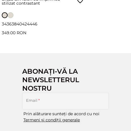
stilizat contrastant
34
36
38
40
42
44
46
349.00 RON
ABONAȚI-VĂ LA
NEWSLETTERUL
NOSTRU
Email
*
Prin alăturare sunteți de acord cu noi
Termeni și condiții generale