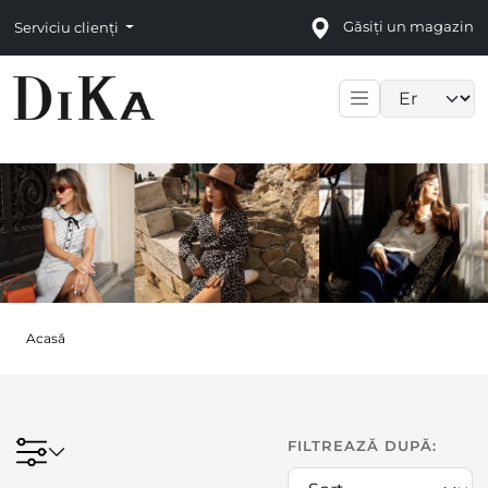
Găsiți un magazin
Serviciu clienți
Language sele
Acasă
FILTREAZĂ DUPĂ: