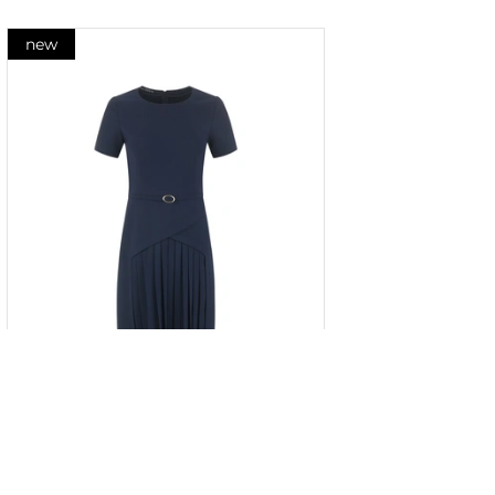
new
Rochie bleumarin cu panou plisat
în partea de jos