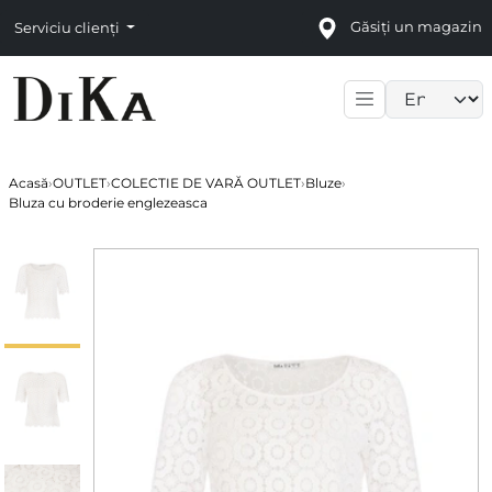
Găsiți un magazin
Serviciu clienți
Language sele
Acasă
›
OUTLET
›
COLECTIE DE VARĂ OUTLET
›
Bluze
›
Bluza cu broderie englezeasca