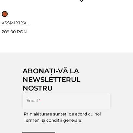
XS
S
M
L
XL
XXL
209.00 RON
ABONAȚI-VĂ LA
NEWSLETTERUL
NOSTRU
Email
*
Prin alăturare sunteți de acord cu noi
Termeni și condiții generale