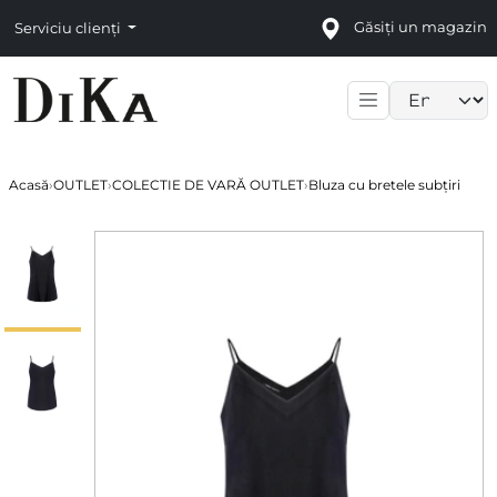
Găsiți un magazin
Serviciu clienți
Language sele
Acasă
›
OUTLET
›
COLECTIE DE VARĂ OUTLET
›
Bluza cu bretele subțiri