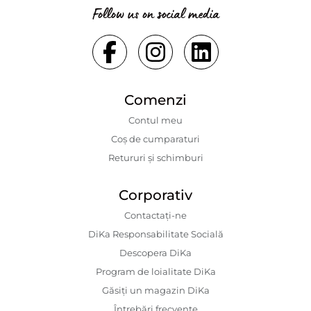
Follow us on social media
Comenzi
Contul meu
Coș de cumparaturi
Retururi și schimburi
Corporativ
Contactaţi-ne
DiKa Responsabilitate Socială
Descopera DiKa
Program de loialitate DiKa
Găsiți un magazin DiKa
Întrebări frecvente