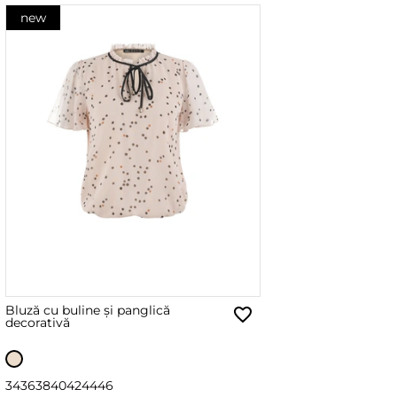
new
Bluză cu buline și panglică
decorativă
34
36
38
40
42
44
46