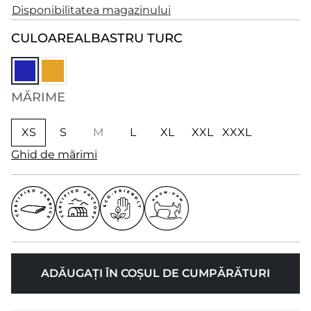
Disponibilitatea magazinului
CULOARE
ALBASTRU TURC
MĂRIME
XS
S
M
L
XL
XXL
XXXL
Ghid de mărimi
ADĂUGAȚI ÎN COȘUL DE CUMPĂRĂTURI