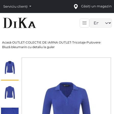
Găsiți un magazin
Serviciu clienți
Language sele
Acasă
›
OUTLET
›
COLECTIE DE IARNA OUTLET
›
Tricotaje
›
Pulovere
›
Bluză bleumarin cu detaliu la guler