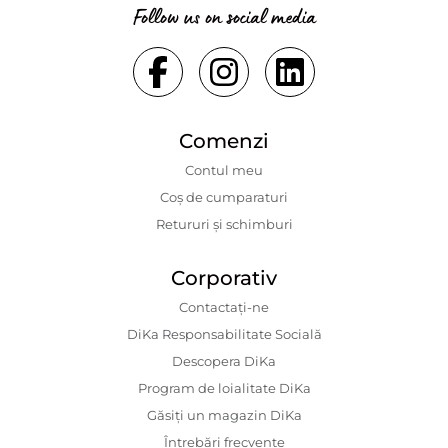
Follow us on social media
Comenzi
Contul meu
Coș de cumparaturi
Retururi și schimburi
Corporativ
Contactaţi-ne
DiKa Responsabilitate Socială
Descopera DiKa
Program de loialitate DiKa
Găsiți un magazin DiKa
Întrebări frecvente