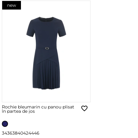
new
Rochie bleumarin cu panou plisat
în partea de jos
34
36
38
40
42
44
46