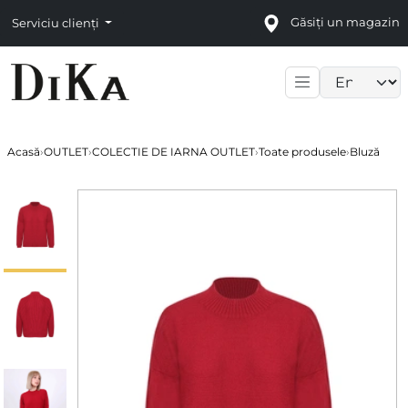
Găsiți un magazin
Serviciu clienți
Language sele
Acasă
›
OUTLET
›
COLECTIE DE IARNA OUTLET
›
Toate produsele
›
Bluză