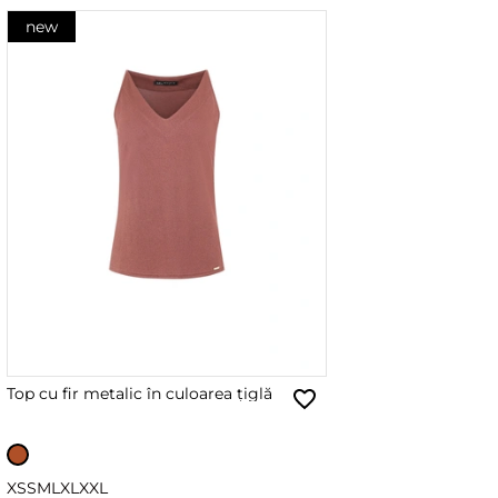
new
Top cu fir metalic în culoarea țiglă
XS
S
M
L
XL
XXL