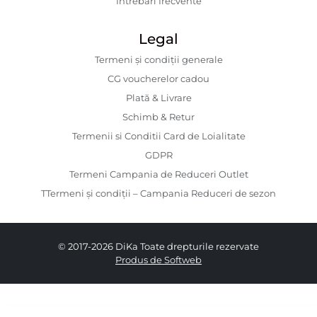
Întrebări frecvente
Legal
Termeni și condiții generale
CG voucherelor cadou
Plată & Livrare
Schimb & Retur
Termenii si Conditii Card de Loialitate
GDPR
Termeni Campania de Reduceri Outlet
TTermeni și condiții – Campania Reduceri de sezon
© 2017-2026 DiKa Toate drepturile rezervate
Produs de Softweb