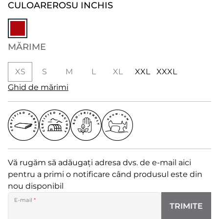
CULOARE
ROSU INCHIS
MĂRIME
XS
S
M
L
XL
XXL
XXXL
Ghid de mărimi
Vă rugăm să adăugați adresa dvs. de e-mail aici
pentru a primi o notificare când produsul este din
nou disponibil
E-mail
*
TRIMITE