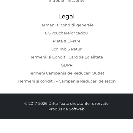
Întrebări frecvente
Legal
Termeni și condiții generale
CG voucherelor cadou
Plată & Livrare
Schimb & Retur
Termenii si Conditii Card de Loialitate
GDPR
Termeni Campania de Reduceri Outlet
TTermeni și condiții – Campania Reduceri de sezon
© 2017-2026 DiKa Toate drepturile rezervate
Produs de Softweb