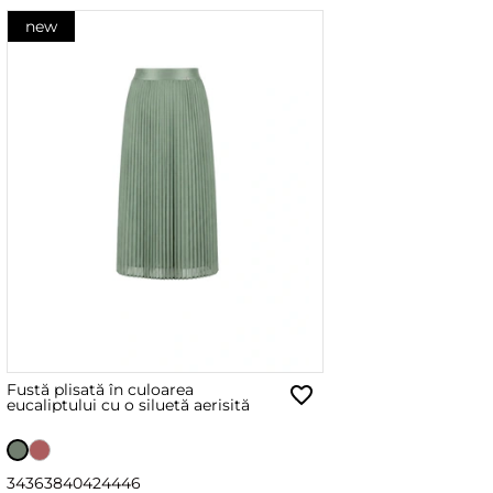
new
Fustă plisată în culoarea
eucaliptului cu o siluetă aerisită
34
36
38
40
42
44
46