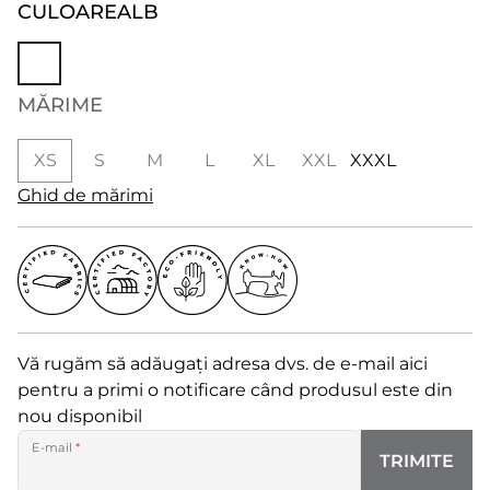
CULOARE
ALB
MĂRIME
XS
S
M
L
XL
XXL
XXXL
Ghid de mărimi
Vă rugăm să adăugați adresa dvs. de e-mail aici
pentru a primi o notificare când produsul este din
nou disponibil
E-mail
*
TRIMITE