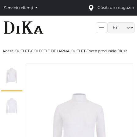
Găsiți un magazin
Serviciu clienți
Language sele
Acasă
›
OUTLET
›
COLECTIE DE IARNA OUTLET
›
Toate produsele
›
Bluză