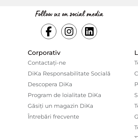
Follow us on social media
Corporativ
L
Contactaţi-ne
T
DiKa Responsabilitate Socială
C
Descopera DiKa
P
Program de loialitate DiKa
S
Găsiți un magazin DiKa
T
Întrebări frecvente
T