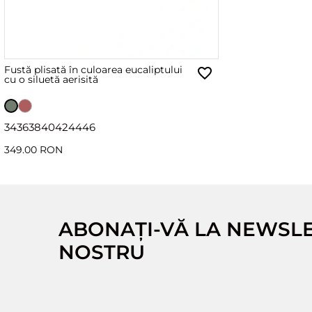
Fustă plisată în culoarea eucaliptului
cu o siluetă aerisită
34
36
38
40
42
44
46
349.00 RON
ABONAȚI-VĂ LA NEWSL
NOSTRU