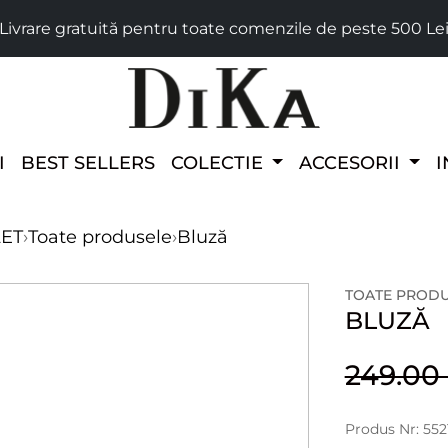
Livrare gratuită pentru toate comenzile de peste 500 Le
I
BEST SELLERS
COLECTIE
ACCESORII
I
LET
›
Toate produsele
›
Bluză
TOATE PROD
BLUZĂ
249.0
Produs Nr: 552