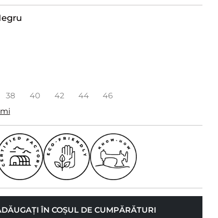
egru
38
40
42
44
46
imi
ADĂUGAȚI ÎN COȘUL DE CUMPĂRĂTURI