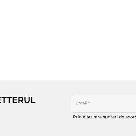
ETTERUL
Email
*
Prin alăturare sunteți de aco