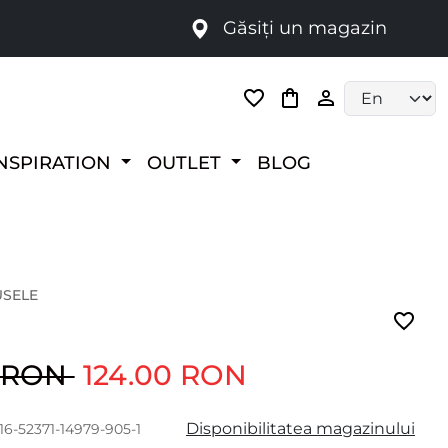
Găsiți un magazin
i
Language selec
NSPIRATION
OUTLET
BLOG
USELE
0 RON
124.00 RON
Disponibilitatea magazinului
16-52371-14979-905-1