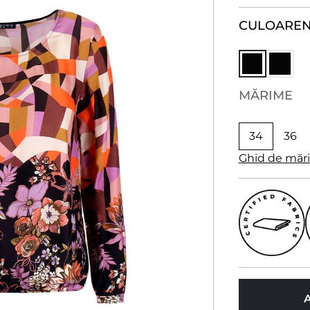
CULOARE
N
MĂRIME
34
36
Ghid de măr