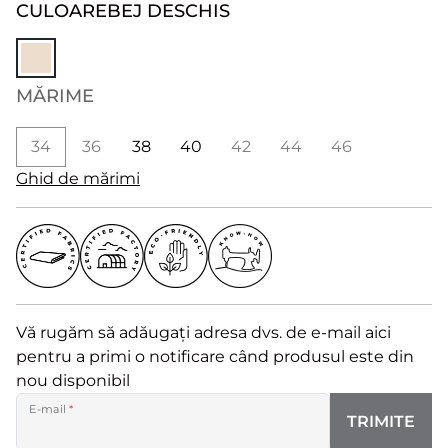
CULOARE
BEJ DESCHIS
MĂRIME
34
36
38
40
42
44
46
Ghid de mărimi
Vă rugăm să adăugați adresa dvs. de e-mail aici
pentru a primi o notificare când produsul este din
nou disponibil
E-mail
*
TRIMITE