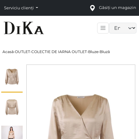
Găsiți un magazin
Serviciu clienți
Language sele
Acasă
›
OUTLET
›
COLECTIE DE IARNA OUTLET
›
Bluze
›
Bluză