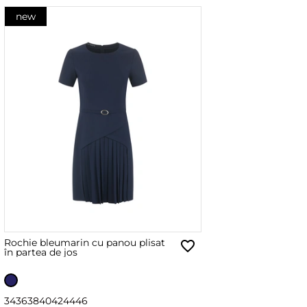
new
Rochie bleumarin cu panou plisat
în partea de jos
34
36
38
40
42
44
46