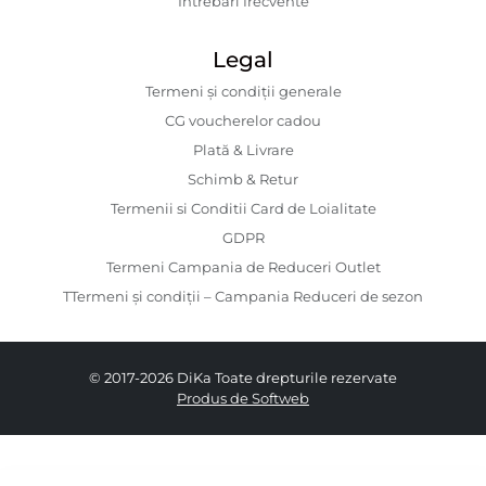
Întrebări frecvente
Legal
Termeni și condiții generale
CG voucherelor cadou
Plată & Livrare
Schimb & Retur
Termenii si Conditii Card de Loialitate
GDPR
Termeni Campania de Reduceri Outlet
TTermeni și condiții – Campania Reduceri de sezon
© 2017-2026 DiKa Toate drepturile rezervate
Produs de Softweb