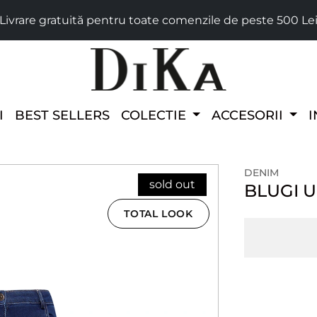
Livrare gratuită pentru toate comenzile de peste 500 Le
I
BEST SELLERS
COLECTIE
ACCESORII
I
DENIM
sold out
BLUGI U
TOTAL LOOK