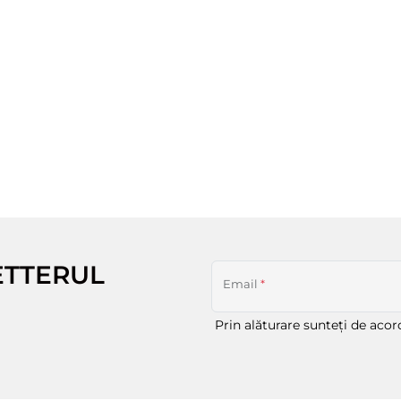
ETTERUL
Email
*
Prin alăturare sunteți de aco