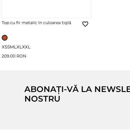
Top cu fir metalic în culoarea țiglă
XS
S
M
L
XL
XXL
209.00 RON
ABONAȚI-VĂ LA NEWSL
NOSTRU