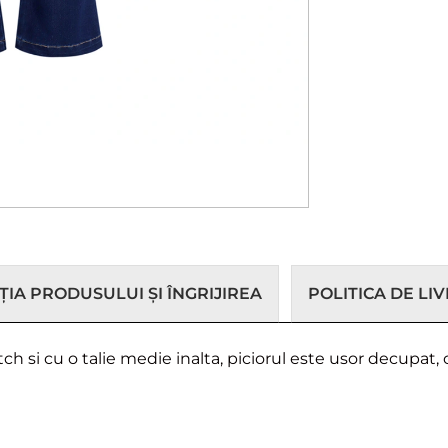
IA PRODUSULUI ȘI ÎNGRIJIREA
POLITICA DE LI
h si cu o talie medie inalta, piciorul este usor decupat, 