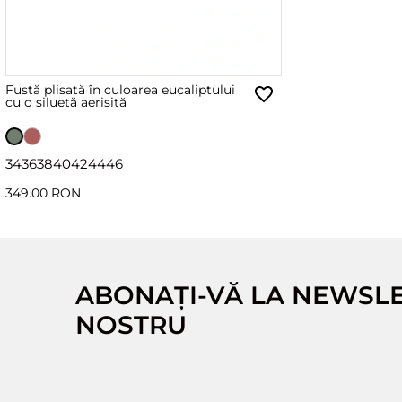
Fustă plisată în culoarea eucaliptului
cu o siluetă aerisită
34
36
38
40
42
44
46
349.00 RON
ABONAȚI-VĂ LA NEWSL
NOSTRU