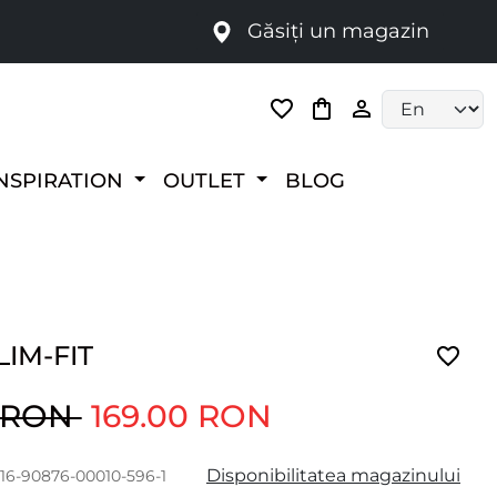
Găsiți un magazin
i
Language selec
NSPIRATION
OUTLET
BLOG
LIM-FIT
0 RON
169.00 RON
Disponibilitatea magazinului
016-90876-00010-596-1