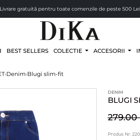
Livrare gratuită pentru toate comenzile de peste 500 Le
I
BEST SELLERS
COLECTIE
ACCESORII
I
ET
›
Denim
›
Blugi slim-fit
DENIM
BLUGI S
279.0
Produs Nr: 22