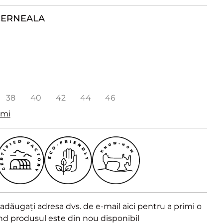
CERNEALA
38
40
42
44
46
imi
dăugați adresa dvs. de e-mail aici pentru a primi o
ând produsul este din nou disponibil