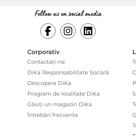
Follow us on social media
Corporativ
L
Contactaţi-ne
T
DiKa Responsabilitate Socială
C
Descopera DiKa
P
Program de loialitate DiKa
S
Găsiți un magazin DiKa
T
Întrebări frecvente
T