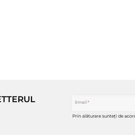
ETTERUL
Email
*
Prin alăturare sunteți de aco