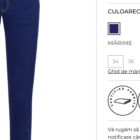
CULOARE
MĂRIME
34
36
Ghid de măr
Vă rugăm să a
notificare c