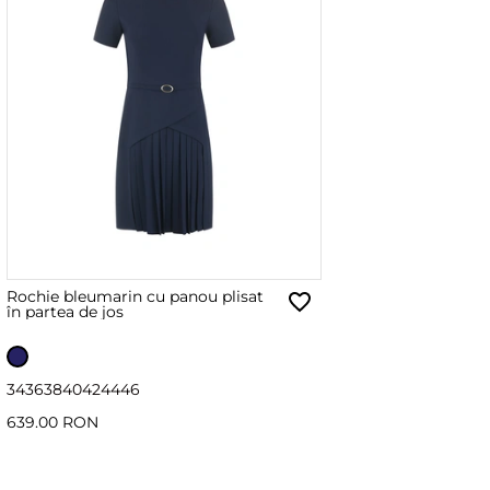
Rochie bleumarin cu panou plisat
în partea de jos
34
36
38
40
42
44
46
639.00 RON