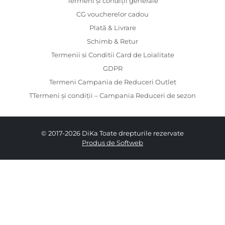
Termeni și condiții generale
CG voucherelor cadou
Plată & Livrare
Schimb & Retur
Termenii si Conditii Card de Loialitate
GDPR
Termeni Campania de Reduceri Outlet
TTermeni și condiții – Campania Reduceri de sezon
© 2017-2026 DiKa Toate drepturile rezervate
Produs de Softweb