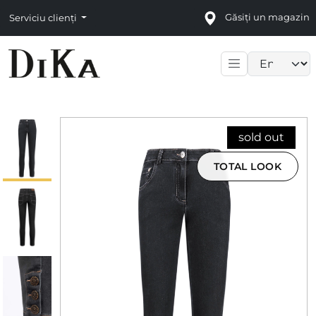
Găsiți un magazin
Serviciu clienți
Language sele
sold out
TOTAL LOOK