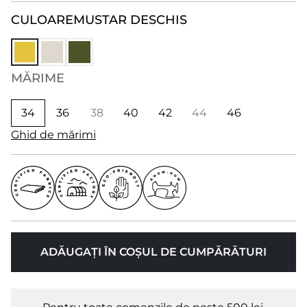
CULOARE
MUSTAR DESCHIS
MĂRIME
34
36
38
40
42
44
46
Ghid de mărimi
ADĂUGAȚI ÎN COȘUL DE CUMPĂRĂTURI