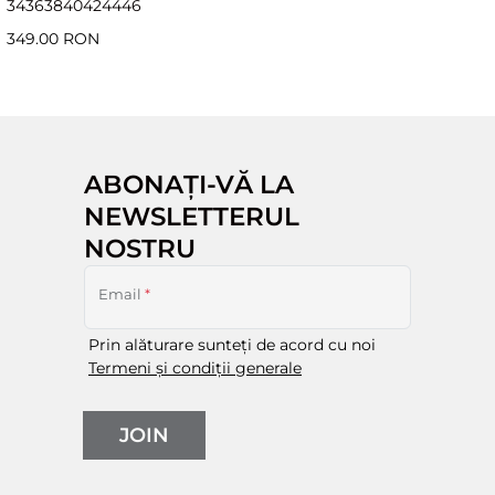
34
36
38
40
42
44
46
349.00 RON
ABONAȚI-VĂ LA
NEWSLETTERUL
NOSTRU
Email
*
Prin alăturare sunteți de acord cu noi
Termeni și condiții generale
JOIN