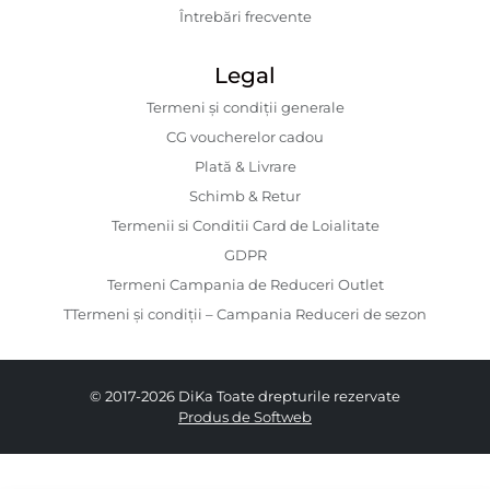
Întrebări frecvente
Legal
Termeni și condiții generale
CG voucherelor cadou
Plată & Livrare
Schimb & Retur
Termenii si Conditii Card de Loialitate
GDPR
Termeni Campania de Reduceri Outlet
TTermeni și condiții – Campania Reduceri de sezon
© 2017-2026 DiKa Toate drepturile rezervate
Produs de Softweb