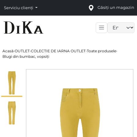
Găsiți un magazin
Serviciu clienți
Language sele
Acasă
›
OUTLET
›
COLECTIE DE IARNA OUTLET
›
Toate produsele
›
Blugi din bumbac, vopsiți