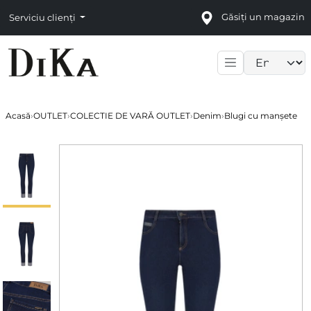
Găsiți un magazin
Serviciu clienți
Language sele
Acasă
›
OUTLET
›
COLECTIE DE VARĂ OUTLET
›
Denim
›
Blugi cu manșete