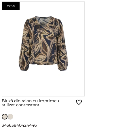
new
Bluză din raion cu imprimeu
stilizat contrastant
34
36
38
40
42
44
46