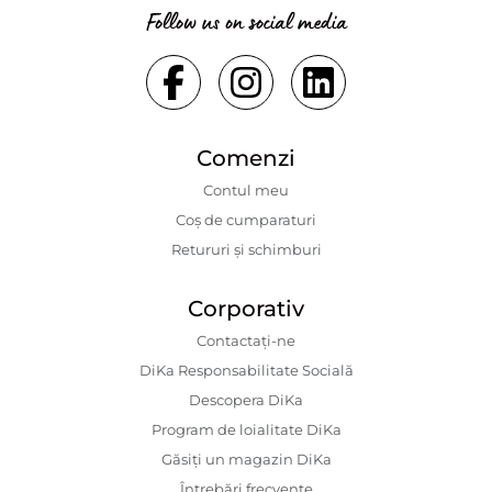
Follow us on social media
Comenzi
Contul meu
Coș de cumparaturi
Retururi și schimburi
Corporativ
Contactaţi-ne
DiKa Responsabilitate Socială
Descopera DiKa
Program de loialitate DiKa
Găsiți un magazin DiKa
Întrebări frecvente