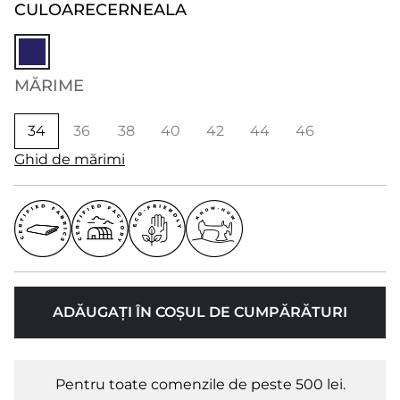
CULOARE
CERNEALA
MĂRIME
34
36
38
40
42
44
46
Ghid de mărimi
ADĂUGAȚI ÎN COȘUL DE CUMPĂRĂTURI
Pentru toate comenzile de peste 500 lei.