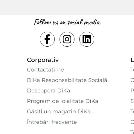
Follow us on social media
Corporativ
L
Contactaţi-ne
T
DiKa Responsabilitate Socială
C
Descopera DiKa
P
Program de loialitate DiKa
S
Găsiți un magazin DiKa
T
Întrebări frecvente
T