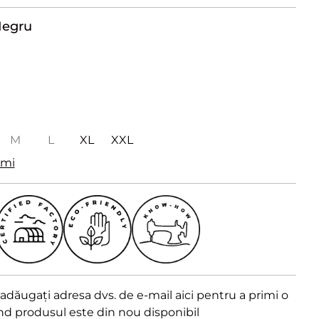
egru
M
L
XL
XXL
imi
dăugați adresa dvs. de e-mail aici pentru a primi o
ând produsul este din nou disponibil