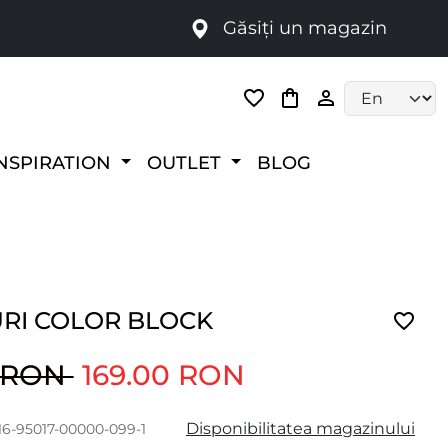
Găsiți un magazin
i
Language selec
NSPIRATION
OUTLET
BLOG
URI COLOR BLOCK
0 RON
169.00 RON
Disponibilitatea magazinului
16-95017-00000-099-1