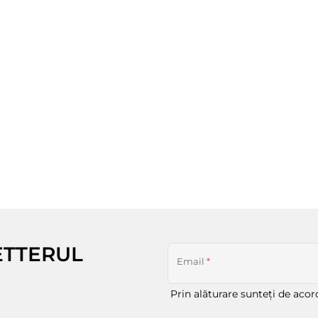
ETTERUL
Email
*
Prin alăturare sunteți de aco