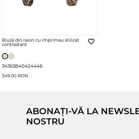
Bluză din raion cu imprimeu stilizat
contrastant
34
36
38
40
42
44
46
349.00 RON
ABONAȚI-VĂ LA NEWSL
NOSTRU