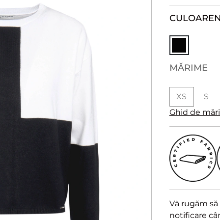
CULOARE
N
MĂRIME
XS
S
Ghid de măr
Vă rugăm să a
notificare c