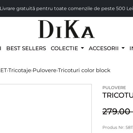
Livrare gratuită pentru toate comenzile de peste 500 Le
I
BEST SELLERS
COLECTIE
ACCESORII
I
LET
›
Tricotaje
›
Pulovere
›
Tricoturi color block
PULOVERE
TRICOT
279.0
Produs Nr: 581