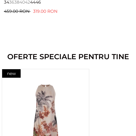
34
36
38
40
42
44
46
459.00 RON
319.00 RON
OFERTE SPECIALE PENTRU TINE
new