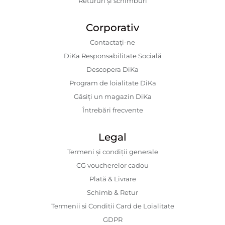
Retururi și schimburi
Corporativ
Contactaţi-ne
DiKa Responsabilitate Socială
Descopera DiKa
Program de loialitate DiKa
Găsiți un magazin DiKa
Întrebări frecvente
Legal
Termeni și condiții generale
CG voucherelor cadou
Plată & Livrare
Schimb & Retur
Termenii si Conditii Card de Loialitate
GDPR