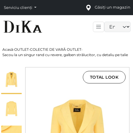
Găsiți un magazin
Serviciu clienți
Language sele
Acasă
›
OUTLET
›
COLECTIE DE VARĂ OUTLET
›
Sacou la un singur rand cu revere, galben strălucitor, cu detaliu pe talie
TOTAL LOOK