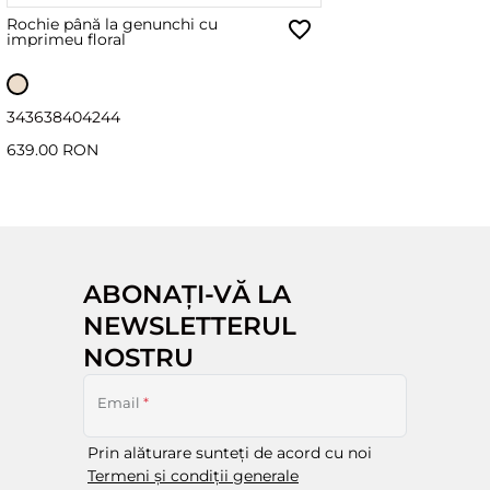
Rochie până la genunchi cu
imprimeu floral
34
36
38
40
42
44
639.00 RON
ABONAȚI-VĂ LA
NEWSLETTERUL
NOSTRU
Email
*
Prin alăturare sunteți de acord cu noi
Termeni și condiții generale