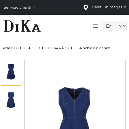
Găsiți un magazin
Serviciu clienți
Language sele
Acasă
›
OUTLET
›
COLECTIE DE VARĂ OUTLET
›
Rochie din denim