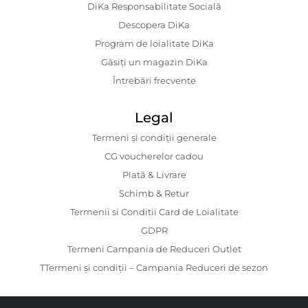
DiKa Responsabilitate Socială
Descopera DiKa
Program de loialitate DiKa
Găsiți un magazin DiKa
Întrebări frecvente
Legal
Termeni și condiții generale
CG voucherelor cadou
Plată & Livrare
Schimb & Retur
Termenii si Conditii Card de Loialitate
GDPR
Termeni Campania de Reduceri Outlet
TTermeni și condiții – Campania Reduceri de sezon