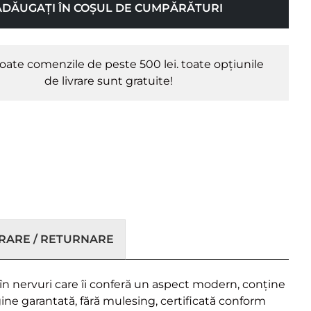
ADĂUGAȚI ÎN COȘUL DE CUMPĂRĂTURI
oate comenzile de peste 500 lei. toate opțiunile
de livrare sunt gratuite!
VRARE / RETURNARE
 în nervuri care îi conferă un aspect modern, conține
ine garantată, fără mulesing, certificată conform