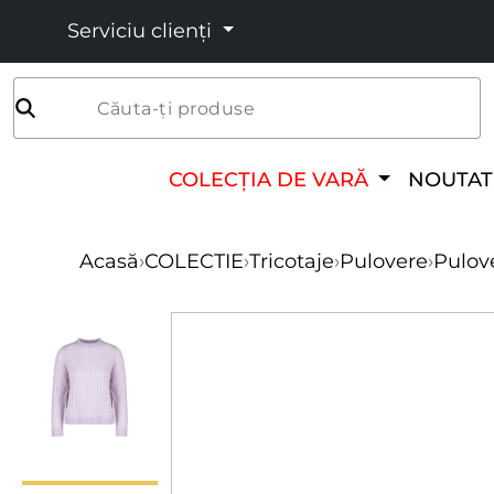
Serviciu clienți
Căuta-ți produse
COLECȚIA DE VARĂ
NOUTAT
Acasă
›
COLECTIE
›
Tricotaje
›
Pulovere
›
Pulove