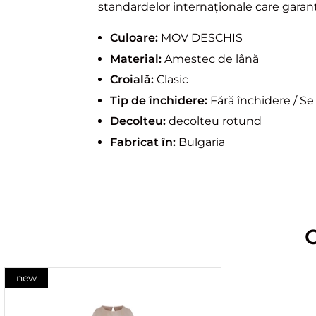
standardelor internaționale care garante
Culoare:
MOV DESCHIS
Material:
Amestec de lână
Croială:
Clasic
Tip de închidere:
Fără închidere / S
Decolteu:
decolteu rotund
Fabricat în:
Bulgaria
new