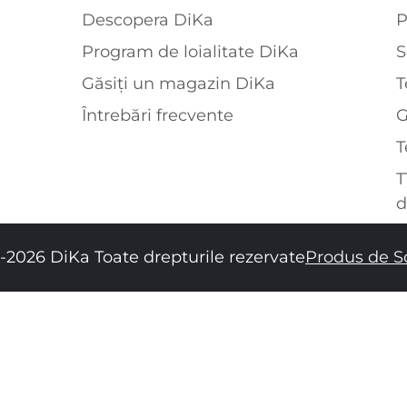
Descopera DiKa
P
Program de loialitate DiKa
S
Găsiți un magazin DiKa
T
Întrebări frecvente
T
T
d
-2026 DiKa Toate drepturile rezervate
Produs de S
XS
S
M
L
XL
XXL