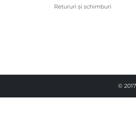
Retururi și schimburi
© 2017
259.00 RON
209.00 RON