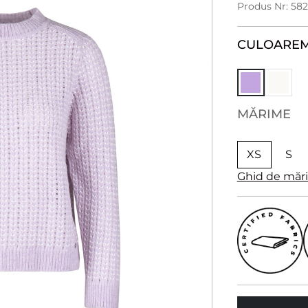
Produs Nr: 58
CULOARE
M
MĂRIME
XS
S
Ghid de măr