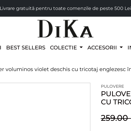
Livrare gratuită pentru toate comenzile de peste 500 Le
I
BEST SELLERS
COLECTIE
ACCESORII
I
r voluminos violet deschis cu tricotaj englezesc î
PULOVERE
PULOVE
CU TRIC
259.0