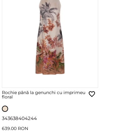
Rochie până la genunchi cu imprimeu
floral
34
36
38
40
42
44
639.00 RON