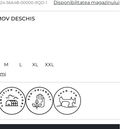
Disponibilitatea magazinului
224-56648-00000-9QD-1
OV DESCHIS
M
L
XL
XXL
imi