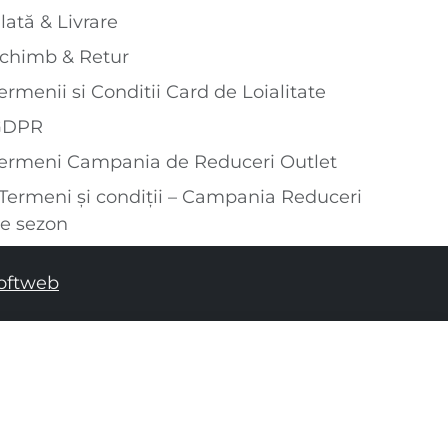
lată & Livrare
chimb & Retur
ermenii si Conditii Card de Loialitate
GDPR
ermeni Campania de Reduceri Outlet
Termeni și condiții – Campania Reduceri
e sezon
oftweb
ADĂUGAȚI ÎN COȘUL DE CUMPĂRĂTURI