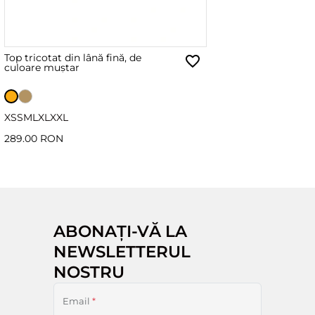
Top tricotat din lână fină, de
culoare muștar
XS
S
M
L
XL
XXL
289.00 RON
ABONAȚI-VĂ LA
NEWSLETTERUL
NOSTRU
Email
*