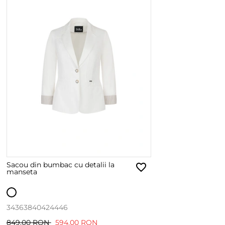
Sacou din bumbac cu detalii la
manseta
34
36
38
40
42
44
46
849.00 RON
594.00 RON