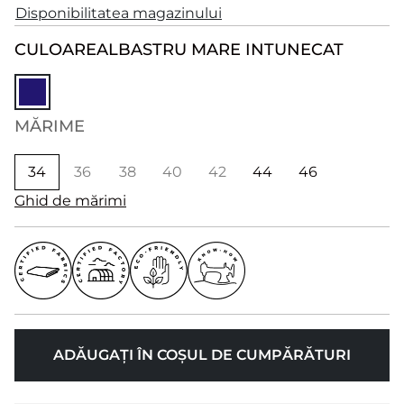
Disponibilitatea magazinului
CULOARE
ALBASTRU MARE INTUNECAT
MĂRIME
34
36
38
40
42
44
46
Ghid de mărimi
ADĂUGAȚI ÎN COȘUL DE CUMPĂRĂTURI