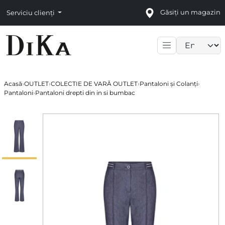
Găsiți un magazin
Serviciu clienți
Language sele
Acasă
›
OUTLET
›
COLECTIE DE VARĂ OUTLET
›
Pantaloni și Colanți
›
Pantaloni
›
Pantaloni drepti din in si bumbac