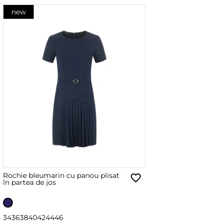
new
Rochie bleumarin cu panou plisat
în partea de jos
34
36
38
40
42
44
46