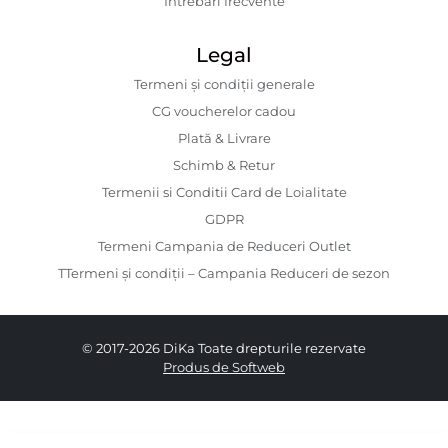
Întrebări frecvente
Legal
Termeni și condiții generale
CG voucherelor cadou
Plată & Livrare
Schimb & Retur
Termenii si Conditii Card de Loialitate
GDPR
Termeni Campania de Reduceri Outlet
TTermeni și condiții – Campania Reduceri de sezon
© 2017-2026 DiKa Toate drepturile rezervate
Produs de Softweb