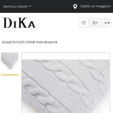
Găsiți un magazin
Serviciu clienți
Language sele
Acasă
›
OUTLET
›
HOME
›
Feță de pernă