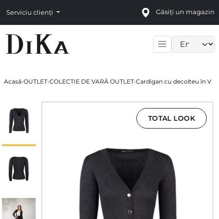
Găsiți un magazin
Serviciu clienți
Language sele
Acasă
›
OUTLET
›
COLECTIE DE VARĂ OUTLET
›
Cardigan cu decolteu în V
TOTAL LOOK