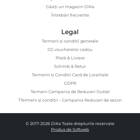
Găsiți un magazin DiKa
Întrebări frecvente
Legal
Termeni și condiții generale
CG voucherelor cadou
Plată & Livrare
Schimb & Retur
Termenii si Conditii Card de Loialitate
GDPR
Termeni Campania de Reduceri Outlet
TTermeni și condiții – Campania Reduceri de sezon
© 2017-2026 DiKa Toate drepturile rezervate
Produs de Softweb