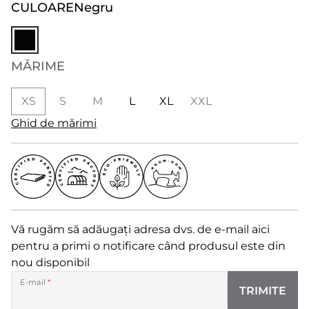
CULOARE
Negru
MĂRIME
XS
S
M
L
XL
XXL
Ghid de mărimi
Vă rugăm să adăugați adresa dvs. de e-mail aici
pentru a primi o notificare când produsul este din
nou disponibil
E-mail
*
TRIMITE