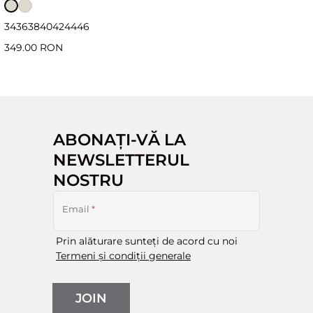
34
36
38
40
42
44
46
349.00 RON
ABONAȚI-VĂ LA
NEWSLETTERUL
NOSTRU
Email
*
Prin alăturare sunteți de acord cu noi
Termeni și condiții generale
JOIN