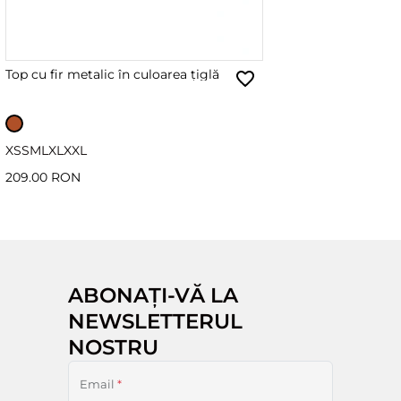
Top cu fir metalic în culoarea țiglă
XS
S
M
L
XL
XXL
209.00 RON
ABONAȚI-VĂ LA
NEWSLETTERUL
NOSTRU
Email
*