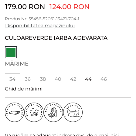
179.00 RON
124.00 RON
Produs Nr: 55456-52061-13421-704-1
Disponibilitatea magazinului
CULOARE
VERDE IARBA ADEVARATA
MĂRIME
34
36
38
40
42
44
46
Ghid de mărimi
Vă rugăm să adăugați adresa dvs. de e-mail aici