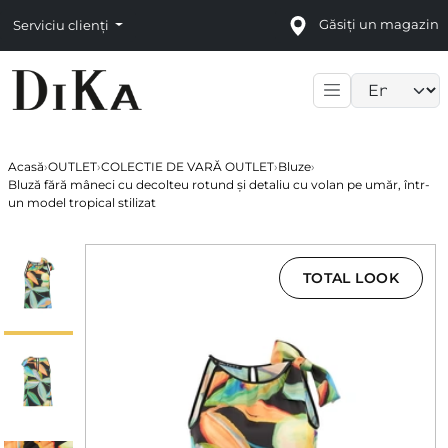
Găsiți un magazin
Serviciu clienți
Language sele
Acasă
›
OUTLET
›
COLECTIE DE VARĂ OUTLET
›
Bluze
›
Bluză fără mâneci cu decolteu rotund și detaliu cu volan pe umăr, într-
un model tropical stilizat
TOTAL LOOK